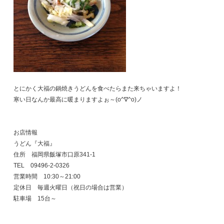
とにかく大福の鍋焼きうどんを食べたらまた来ちゃいますよ！
寒い日なんか最高に暖まりますよぉ～(o^∇^o)ノ
お店情報
うどん『大福』
住所 福岡県飯塚市口原341-1
TEL 09496-2-0326
営業時間 10:30～21:00
定休日 毎週火曜日（祝日の場合は営業）
駐車場 15台～