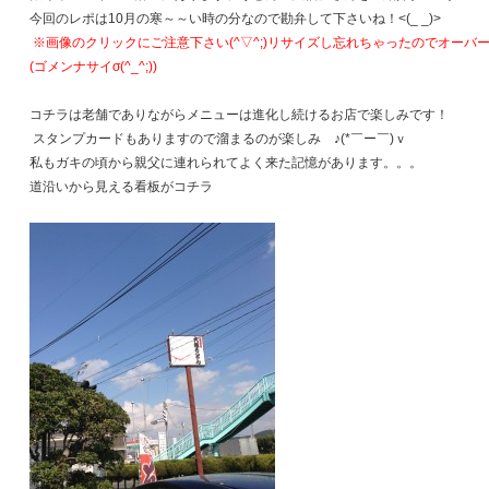
今回のレポは10月の寒～～い時の分なので勘弁して下さいね！<(_ _)>
※画像のクリックにご注意下さい(^▽^;)リサイズし忘れちゃったのでオーバ
(ゴメンナサイσ(^_^;))
コチラは老舗でありながらメニューは進化し続けるお店で楽しみです！
スタンプカードもありますので溜まるのが楽しみ ♪(*￣ー￣)ｖ
私もガキの頃から親父に連れられてよく来た記憶があります。。。
道沿いから見える看板がコチラ