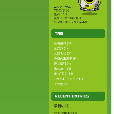
ニックネーム：
TE-02(テツ)
性別：？？
誕生日：2011年7月1日
出没地：キノシタ工業本社
新着情報
(51)
豆知識
(12)
お知らせ
(34)
今日の出来事
(84)
製品情報
(4)
Season
(14)
食べTE-2
(44)
食べTE-2マップ
(1)
その他
(8)
最新の5件
2021年05月07日