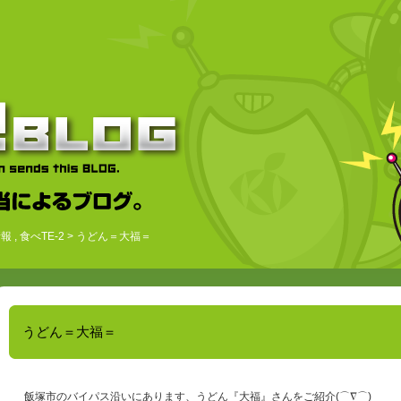
情報
,
食べTE-2
> うどん＝大福＝
うどん＝大福＝
飯塚市のバイパス沿いにあります、うどん『大福』さんをご紹介(⌒∇⌒)