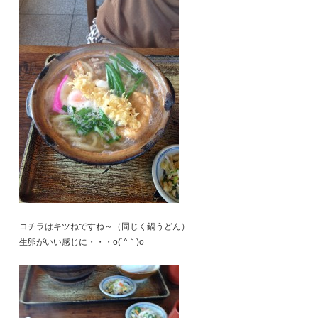
コチラはキツねですね～（同じく鍋うどん）
生卵がいい感じに・・・o(´^｀)o