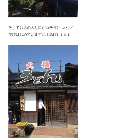
そしてお店の入り口がコチラ(・ω・)ノ
並びはじめていますね！急げε=ε=ε=ε=